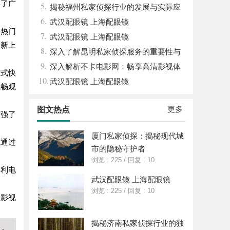
得了广
5.
式观看体验
揭秘福州私家侦探行业的发展与实际应
6.
用全解析
武汉配眼镜 上海配眼镜
是热门
7.
武汉配眼镜 上海配眼镜
最新上
8.
深入了解昆明私家侦探服务的重要性与
9.
选择指南
深入解析不卡电影网：畅享高清影视体
方式快
10.
验的最佳选择
武汉配眼镜 上海配眼镜
流畅观
更多
图文热点
增强了
厦门私家侦探：揭秘现代城
也通过
市的隐秘守护者
浏览 : 225
/
回复 : 10
福利电
武汉配眼镜 上海配眼镜
浏览 : 225
/
回复 : 10
的影视
揭秘济南私家侦探行业的独