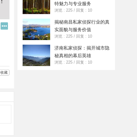
特魅力与专业服务
浏览 : 225
/
回复 : 10
揭秘南昌私家侦探行业的真
Q
更
实面貌与服务价值
Q
多
好
分
浏览 : 225
/
回复 : 10
友
享
济南私家侦探：揭开城市隐
秘真相的幕后英雄
浏览 : 225
/
回复 : 10
收藏