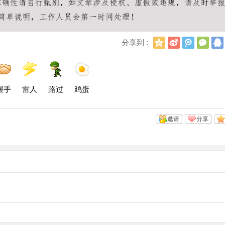
Q
新
腾
微
分享到 :
Q
浪
讯
信
空
微
微
间
博
博
握手
雷人
路过
鸡蛋
邀请
分享