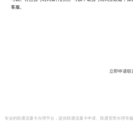
客服。
现在申请联通流量
29元起大流量套餐，全国通用不限速，免费快递到家
理
立即申请联
联
联通
流量卡
网
专业的联通流量卡办理平台，提供联通流量卡申请、联通宽带办理等
快速导航