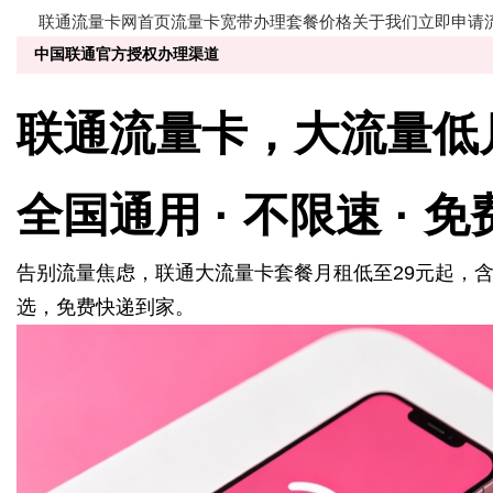
联通
流量卡
网
首页
流量卡
宽带办理
套餐价格
关于我们
立即申请
中国联通官方授权办理渠道
联通
流量卡
，大流量
低
全国通用 · 不限速 · 
告别流量焦虑，联通大流量卡套餐月租低至29元起，
选，免费快递到家。