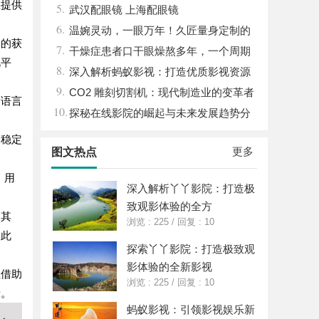
您提供
5.
武汉配眼镜 上海配眼镜
6.
温婉灵动，一眼万年！久匠量身定制的
容的获
7.
眉眼唇，才是你整张脸的点睛之笔！淡颜系
干燥症患者口干眼燥熬多年，一个周期
视平
8.
女生的气质加分项
缓过来？老中医：一张辨证方对症，身体找
深入解析蚂蚁影视：打造优质影视资源
9.
回津液
新平台
CO2 雕刻切割机：现代制造业的变革者
多语言
10.
探秘在线影院的崛起与未来发展趋势分
析
期稳定
更多
图文热点
，用
深入解析丫丫影院：打造极
致观影体验的全方
。其
浏览 : 225
/
回复 : 10
。此
探索丫丫影院：打造极致观
影体验的全新影视
但借助
浏览 : 225
/
回复 : 10
段。
蚂蚁影视：引领影视娱乐新