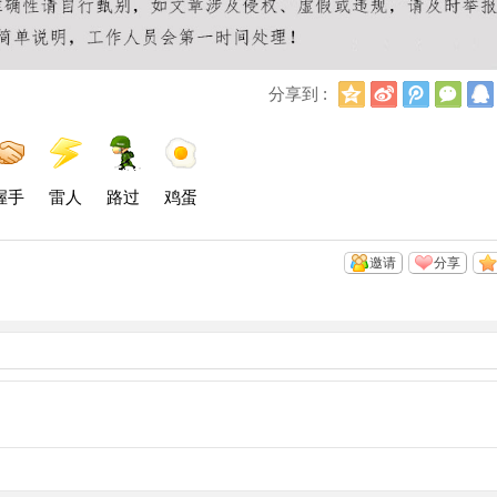
Q
新
腾
微
分享到 :
Q
浪
讯
信
空
微
微
间
博
博
握手
雷人
路过
鸡蛋
邀请
分享