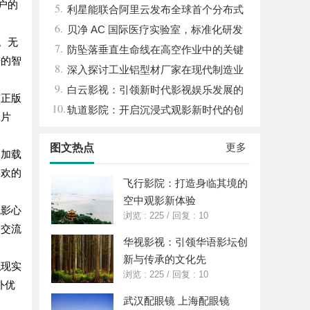
户的
5.
图AI助力产业金融智能升级
利星能联合阿里云发布全球首个分布式
6.
算电协同解决方案
贝净 AC 国际医疗实验室，标准化研发
。无
7.
体系全解析
防坠落垂直生命线在高空作业中的关键
进的智
8.
应用与安全保障
深入探讨工业铝型材厂家在现代制造业
9.
中的重要角色与发展趋势
白云影视：引领新时代影视娱乐发展的
有正版
10.
先锋力量
轨道影院：开启沉浸式观影新时代的创
身片
新空间体验
更多
图文热点
畅加载
喜欢的
飞行影院：打造身临其境的
空中观影新体验
观影心
浏览 : 225
/
回复 : 10
的交流
华视影视：引领华语影坛创
新与传承的文化先
拟现实
浏览 : 225
/
回复 : 10
外优
武汉配眼镜 上海配眼镜