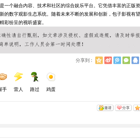
是一个融合内容、技术和社区的综合娱乐平台。它凭借丰富的正版
新的数字观影生态系统。随着未来不断的发展和创新，包子影视有
精彩纷呈的视听盛宴。
Q
新
腾
微
分享到 :
Q
浪
讯
信
空
微
微
间
博
博
握手
雷人
路过
鸡蛋
邀请
分享