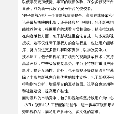
以便享受更加便捷、丰富的观影体验。在众多影视平台
喜爱，成为新一代数字娱乐平台的佼佼者。
“包子影视”作为一个集影视资源整合、高清在线播放
论是最新热映的电影，还是经典的电视剧，包子影视均
能推荐算法，根据用户的观看习惯和偏好，精准推送感
在内容版权方面，包子影视注重合法合规，与多家影视
授权。这不仅保障了版权方的合法权益，也让用户能够
库，努力引进更多新片和独家资源，以加强竞争力。
技术层面，包子影视采用了领先的视频播放技术，支持
高清画质，带来极致视觉享受。平台还特别注重用户操
影片，提升互动性。此外，包子影视还提供多语言字幕
除了丰富的影视内容和优秀的技术支持，包子影视还积
得和剧情分析，增强平台的互动氛围。该平台也定期举
和社群建设，提高用户黏性。
面对激烈的市场竞争，包子影视始终坚持以用户为中心
（VR）观影和人工智能辅助创作，进一步丰富观影形
秀影视作品，满足用户多样化、多文化的需求。