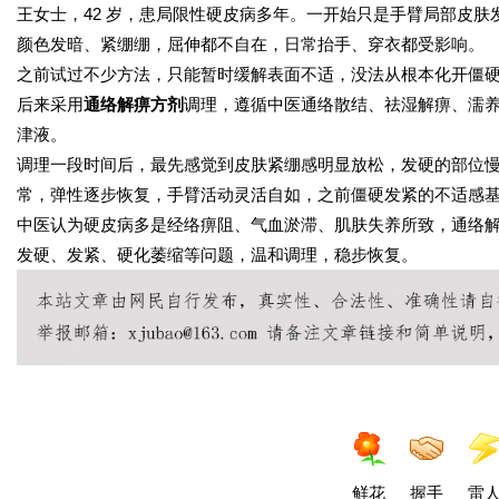
王女士，42 岁，患局限性硬皮病多年。一开始只是手臂局部皮
颜色发暗、紧绷绷，屈伸都不自在，日常抬手、穿衣都受影响。
之前试过不少方法，只能暂时缓解表面不适，没法从根本化开僵
后来采用
通络解痹方剂
调理，遵循中医通络散结、祛湿解痹、濡
津液。
调理一段时间后，最先感觉到皮肤紧绷感明显放松，发硬的部位
常，弹性逐步恢复，手臂活动灵活自如，之前僵硬发紧的不适感
中医认为硬皮病多是经络痹阻、气血淤滞、肌肤失养所致，通络
发硬、发紧、硬化萎缩等问题，温和调理，稳步恢复。
鲜花
握手
雷