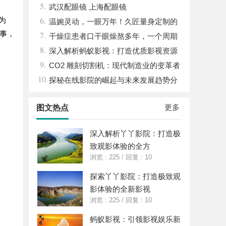
5.
武汉配眼镜 上海配眼镜
6.
为
温婉灵动，一眼万年！久匠量身定制的
本事，
7.
眉眼唇，才是你整张脸的点睛之笔！淡颜系
干燥症患者口干眼燥熬多年，一个周期
8.
女生的气质加分项
缓过来？老中医：一张辨证方对症，身体找
深入解析蚂蚁影视：打造优质影视资源
9.
回津液
新平台
CO2 雕刻切割机：现代制造业的变革者
10.
探秘在线影院的崛起与未来发展趋势分
析
更多
图文热点
深入解析丫丫影院：打造极
致观影体验的全方
浏览 : 225
/
回复 : 10
探索丫丫影院：打造极致观
影体验的全新影视
浏览 : 225
/
回复 : 10
蚂蚁影视：引领影视娱乐新