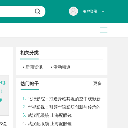
用户登录
相关分类
• 新闻资讯
• 活动频道
台电
更多
热门帖子
！
1.
飞行影院：打造身临其境的空中观影新
作
2.
体验
华视影视：引领华语影坛创新与传承的
3.
文化先锋
武汉配眼镜 上海配眼镜
4.
武汉配眼镜 上海配眼镜
不说