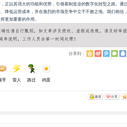
分，正以其强大的功能和优势，引领着制造业的数字化转型之路。通
率、降低运营成本，并在激烈的市场竞争中立于不败之地。我们相信
发挥更加重要的作用。
Q
新
腾
微
分享到 :
Q
浪
讯
信
空
微
微
间
博
博
握手
雷人
路过
鸡蛋
邀请
分享