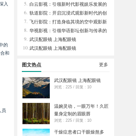
5.
深入
中的重要角色与发展趋势
白云影视：引领新时代影视娱乐发展的
6.
先锋力量
轨道影院：开启沉浸式观影新时代的创
7.
新空间体验
飞行影院：打造身临其境的空中观影新
8.
体验
华视影视：引领华语影坛创新与传承的
9.
文化先锋
武汉配眼镜 上海配眼镜
程中的
10.
武汉配眼镜 上海配眼镜
整合和
更多
图文热点
武汉配眼镜 上海配眼镜
浏览 : 225
/
回复 : 10
温婉灵动，一眼万年！久匠
人员
量身定制的眉眼唇
浏览 : 225
/
回复 : 10
干燥症患者口干眼燥熬多