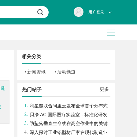
用户登录
相关分类
• 新闻资讯
• 活动频道
制造
更多
热门帖子
。
1.
利星能联合阿里云发布全球首个分布式
统
2.
算电协同解决方案
贝净 AC 国际医疗实验室，标准化研发
3.
体系全解析
防坠落垂直生命线在高空作业中的关键
4.
应用与安全保障
深入探讨工业铝型材厂家在现代制造业