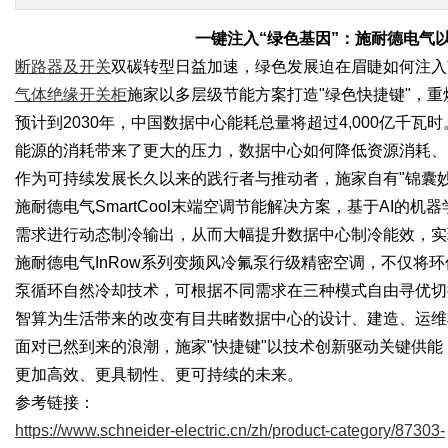
一键注入
“绿色基因”：施耐德电气
断路器及开关
双碳转型日益加速，绿色发展迫在眉睫如何注入
气体绝缘开关柜
施家以多层级节能方案打造
"绿色快捷键"，
预计到
2030年，中国数据中心能耗总量将超过4,000亿千
能源的消耗带来了更大的压力，数据中心如何降低资源消耗、
作为可持续发展长久以来的践行者与推动者，施家自有
"锦囊
施耐德电气
SmartCool末端空调节能解决方案，基于AI的机
需求进行动态制冷输出，从而大幅提升数据中心制冷能效，实
施耐德电气
InRow系列变频风冷氟泵行级精密空调，不仅将
泵循环自然冷却技术，可根据不同需求在三种模式自由寻优切
智算为生活带来的改变有目共睹数据中心的设计、建造、运维
面对已然到来的浪潮，施家
"快捷键"以技术创新驱动关键供
更加高效、更具韧性、更可持续的未来。
参考链接：
https://www.schneider-electric.cn/zh/product-category/87303-