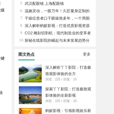
5.
策
武汉配眼镜 上海配眼镜
6.
数级
温婉灵动，一眼万年！久匠量身定制的
7.
眉眼唇，才是你整张脸的点睛之笔！淡颜系
干燥症患者口干眼燥熬多年，一个周期
8.
女生的气质加分项
缓过来？老中医：一张辨证方对症，身体找
深入解析蚂蚁影视：打造优质影视资源
9.
回津液
新平台
CO2 雕刻切割机：现代制造业的变革者
10.
探秘在线影院的崛起与未来发展趋势分
析
更多
图文热点
关键
深入解析丫丫影院：打造极
致观影体验的全方
浏览 : 225
/
回复 : 10
探索丫丫影院：打造极致观
设
影体验的全新影视
浏览 : 225
/
回复 : 10
蚂蚁影视：引领影视娱乐新