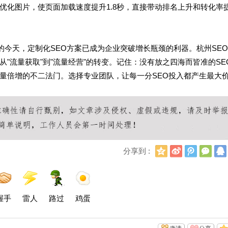
优化图片，使页面加载速度提升1.8秒，直接带动排名上升和转化率
的今天，定制化SEO方案已成为企业突破增长瓶颈的利器。杭州SE
"流量获取"到"流量经营"的转变。记住：没有放之四海而皆准的SE
量倍增的不二法门。选择专业团队，让每一分SEO投入都产生最大
Q
新
腾
微
分享到 :
Q
浪
讯
信
空
微
微
间
博
博
握手
雷人
路过
鸡蛋